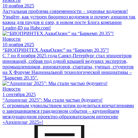
Новости
10 ноября 2025
Актуальная проблема современности – здоровье водоемов!
Узнайте, как устроен биоценоз водоемов и почему аэрация так
важна для прудов и озер, в новом посте Блога компании
Leader-ID на Habr.com!
Новости
10 ноября 2025
“БИОПРИНТЕХ.АкваОазис” на “Баркемп 20.35”!
С 7 по 8 ноября 2025 года Санкт-Петербург стал эпицентром
инноваций, собрав под одной крышей ведущих экспертов,
промышленников, инноваторов, стартапы, ученых, студентов
на X Форуме Национальной технологической инициативы –
“Баркемп 20.35”.
Новости
1 сентября 2025
“Архипелаг 2025”: Мы стали частью будущего!
С огромным удовольствием хотим поделиться впечатлениями
о завершившемся грандиозном событии – крупнейшем
международном проектно-образовательном интенсиве
«Архипелаг 2025»!