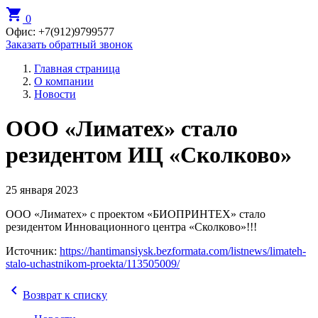
shopping_cart
0
Офис:
+7(912)9799577
Заказать обратный звонок
Главная страница
О компании
Новости
ООО «Лиматех» стало
резидентом ИЦ «Сколково»
25 января 2023
ООО «Лиматех» с проектом «БИОПРИНТЕХ» стало
резидентом Инновационного центра «Сколково»!!!
Источник:
https://hantimansiysk.bezformata.com/listnews/limateh-
stalo-uchastnikom-proekta/113505009/
chevron_left
Возврат к списку